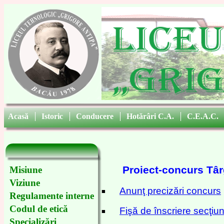
Acasă
|
Istoric
|
Conducere
|
Hotărâri C.A.
|
C.E.A.C.
Proiect-concurs Târg
Misiune
Viziune
Anunţ precizări concurs
■
Regulamente interne
Codul de etică
Fişă de înscriere secţi
■
Specializări