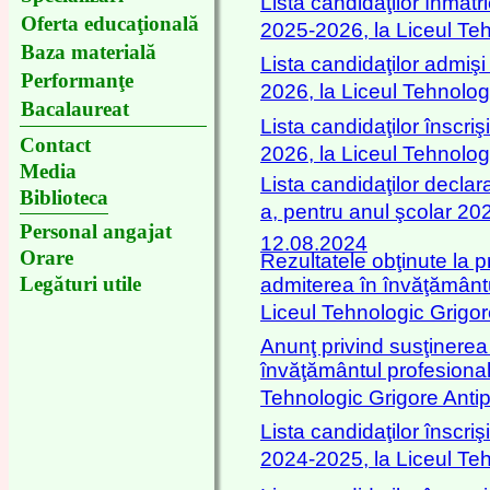
Lista candidaţilor înmatr
Oferta educaţională
2025-2026, la Liceul Teh
Baza materială
Lista candidaţilor admişi
Performanţe
2026, la Liceul Tehnolog
Bacalaureat
Lista candidaţilor înscri
Contact
2026, la Liceul Tehnolog
Media
Lista candidaţilor declar
Biblioteca
a, pentru anul şcolar 202
Personal angajat
12.08.2024
Orare
Rezultatele obţinute la p
Legături utile
admiterea în învăţământu
Liceul Tehnologic Grigo
Anunţ privind susţinerea 
învăţământul profesional,
Tehnologic Grigore Anti
Lista candidaţilor înscriş
2024-2025, la Liceul Teh