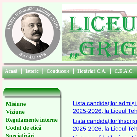
Acasă
|
Istoric
|
Conducere
|
Hotărâri C.A.
|
C.E.A.C.
Lista candidaţilor admişi
Misiune
2025-2026, la Liceul Teh
Viziune
Regulamente interne
Lista candidaţilor înscriş
Codul de etică
2025-2026, la Liceul Teh
Specializări