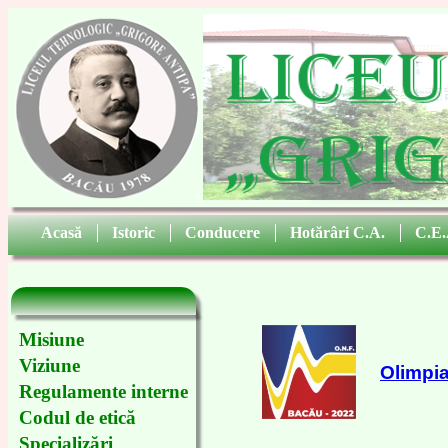
Acasă
|
Istoric
|
Conducere
|
Hotărâri C.A.
|
C.E.
Misiune
Viziune
Olimpia
Regulamente interne
Codul de etică
Specializări